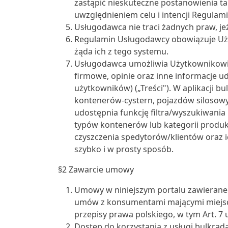
zastąpić nieskuteczne postanowienia ta
uwzględnieniem celu i intencji Regulam
Usługodawca nie traci żadnych praw, je
Regulamin Usługodawcy obowiązuje Uży
żąda ich z tego systemu.
Usługodawca umożliwia Użytkownikowi wy
firmowe, opinie oraz inne informacje 
użytkowników) („Treści"). W aplikacji 
kontenerów-cystern, pojazdów silosowy
udostępnia funkcję filtra/wyszukiwania p
typów kontenerów lub kategorii produk
czyszczenia spedytorów/klientów oraz i
szybko i w prosty sposób.
§2 Zawarcie umowy
Umowy w niniejszym portalu zawierane s
umów z konsumentami mającymi miejsce
przepisy prawa polskiego, w tym Art. 7 u
Dostęp do korzystania z usługi bulkrada