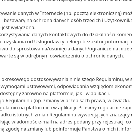
wanie danych w Internecie (np. pocztą elektroniczną) moż
i bezawaryjna ochrona danych osób trzecich i Użytkownik
 jest wyłączona.
korzystywania danych kontaktowych do działalności komerc
 uzyskania od Usługodawcy pełnej i bezpłatnej informacji
awo do sprostowania/usunięcia danych/ograniczenia przet
awarte są w odrębnym oświadczeniu o ochronie danych.
 okresowego dostosowywania niniejszego Regulaminu, w sz
b wymogami ustawowymi, odpowiadania względom ekonomic
ostępny zarówno na platformie, jak i w aplikacji.
go Regulaminu (np. zmiany w przepisach prawa, w związku
lamin na platformie i w aplikacji. Prosimy regularnie zap
padku istotnych zmian Regulaminu wywołujących znaczący n
yłając wiadomość e-mail na adres podany przy rejestracji c
ą zgodę na zmiany lub poinformuje Państwa o nich („inform