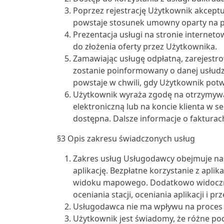
Poprzez rejestrację Użytkownik akcept
powstaje stosunek umowny oparty na p
Prezentacja usługi na stronie internetow
do złożenia oferty przez Użytkownika.
Zamawiając usługę odpłatną, zarejestr
zostanie poinformowany o danej usłud
powstaje w chwili, gdy Użytkownik potwi
Użytkownik wyraża zgodę na otrzymywan
elektroniczną lub na koncie klienta w s
dostępna. Dalsze informacje o fakturac
§3 Opis zakresu świadczonych usług
Zakres usług Usługodawcy obejmuje nas
aplikację. Bezpłatne korzystanie z apli
widoku mapowego. Dodatkowo widoczne 
oceniania stacji, oceniania aplikacji i p
Usługodawca nie ma wpływu na proces cz
Użytkownik jest świadomy, że różne pod