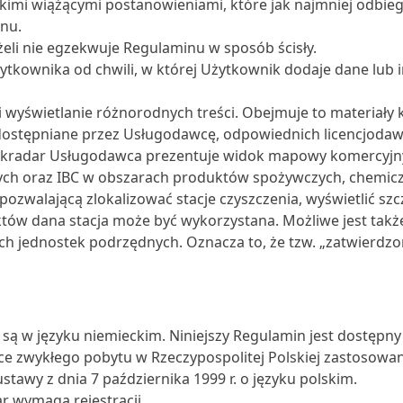
kimi wiążącymi postanowieniami, które jak najmniej odbie
inu.
żeli nie egzekwuje Regulaminu w sposób ścisły.
tkownika od chwili, w której Użytkownik dodaje dane lub
świetlanie różnorodnych treści. Obejmuje to materiały ka
udostępniane przez Usługodawcę, odpowiednich licencjodawc
bulkradar Usługodawca prezentuje widok mapowy komercyjnyc
ch oraz IBC w obszarach produktów spożywczych, chemiczny
ozwalającą zlokalizować stacje czyszczenia, wyświetlić szcze
tów dana stacja może być wykorzystana. Możliwe jest także
ch jednostek podrzędnych. Oznacza to, że tzw. „zatwierdzo
ą w języku niemieckim. Niniejszy Regulamin jest dostępny w
 zwykłego pobytu w Rzeczypospolitej Polskiej zastosowan
stawy z dnia 7 października 1999 r. o języku polskim.
r wymaga rejestracji.