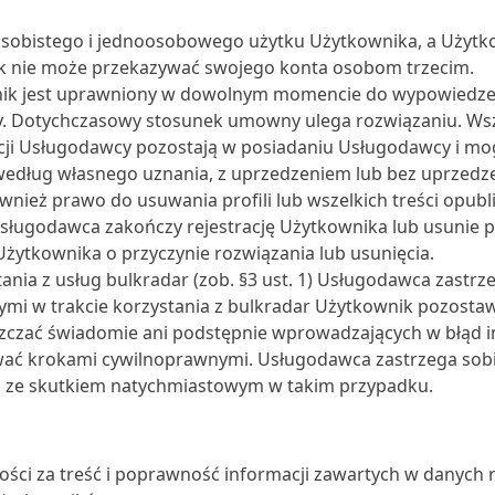
osobistego i jednoosobowego użytku Użytkownika, a Użytk
ik nie może przekazywać swojego konta osobom trzecim.
ik jest uprawniony w dowolnym momencie do wypowiedzen
ny. Dotychczasowy stosunek umowny ulega rozwiązaniu. Ws
cji Usługodawcy pozostają w posiadaniu Usługodawcy i mo
ług własnego uznania, z uprzedzeniem lub bez uprzedze
nież prawo do usuwania profili lub wszelkich treści opubli
 Usługodawca zakończy rejestrację Użytkownika lub usunie p
żytkownika o przyczynie rozwiązania lub usunięcia.
ania z usług bulkradar (zob. §3 ust. 1) Usługodawca zastr
mi w trakcie korzystania z bulkradar Użytkownik pozostaw
zczać świadomie ani podstępnie wprowadzających w błąd inf
ować krokami cywilnoprawnymi. Usługodawca zastrzega sob
ze skutkiem natychmiastowym w takim przypadku.
ci za treść i poprawność informacji zawartych w danych re