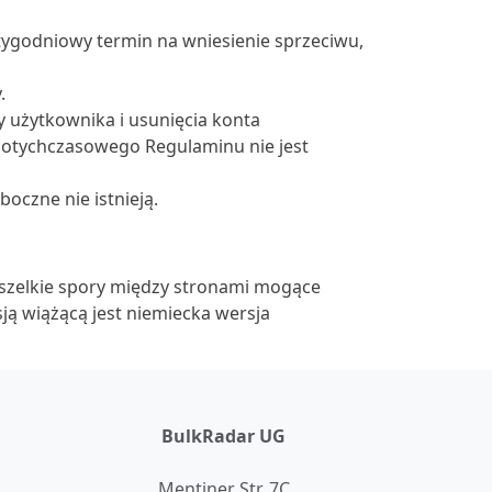
wutygodniowy termin na wniesienie sprzeciwu,
.
 użytkownika i usunięcia konta
dotychczasowego Regulaminu nie jest
oczne nie istnieją.
zelkie spory między stronami mogące
ą wiążącą jest niemiecka wersja
BulkRadar UG
a
Mentiner Str. 7C