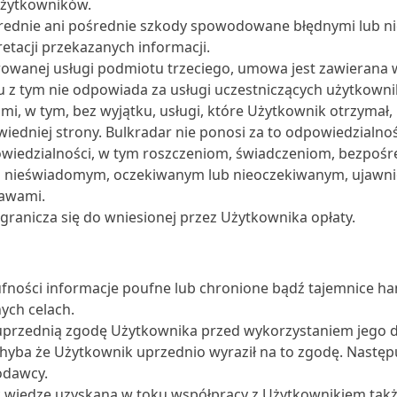
Użytkowników.
rednie ani pośrednie szkody spowodowane błędnymi lub n
etacji przekazanych informacji.
erowanej usługi podmiotu trzeciego, umowa jest zawieran
 z tym nie odpowiada za usługi uczestniczących użytkown
mi, w tym, bez wyjątku, usługi, które Użytkownik otrzymał
edniej strony. Bulkradar nie ponosi za to odpowiedzialnoś
powiedzialności, w tym roszczeniom, świadczeniom, bezpo
b nieświadomym, oczekiwanym lub nieoczekiwanym, ujawni
awami.
ranicza się do wniesionej przez Użytkownika opłaty.
ności informacje poufne lub chronione bądź tajemnice han
ych celach.
uprzednią zgodę Użytkownika przed wykorzystaniem jego d
yba że Użytkownik uprzednio wyraził na to zgodę. Następu
odawcy.
edzę uzyskaną w toku współpracy z Użytkownikiem także d