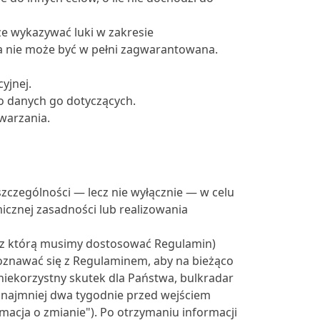
e wykazywać luki w zakresie
a nie może być w pełni zagwarantowana.
yjnej.
 o danych go dotyczących.
warzania.
czególności — lecz nie wyłącznie — w celu
znej zasadności lub realizowania
 z którą musimy dostosować Regulamin)
oznawać się z Regulaminem, aby na bieżąco
iekorzystny skutek dla Państwa, bulkradar
o najmniej dwa tygodnie przed wejściem
acja o zmianie"). Po otrzymaniu informacji