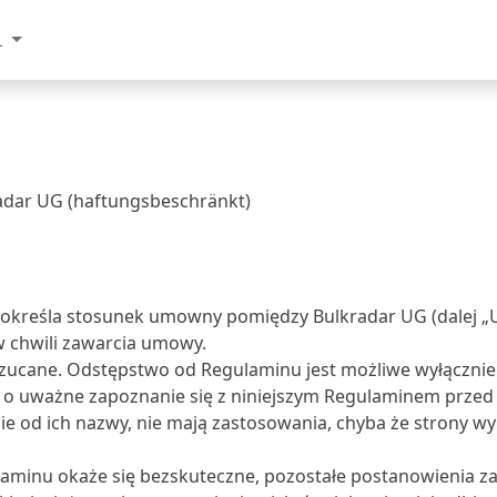
L
adar UG (haftungsbeschränkt)
") określa stosunek umowny pomiędzy Bulkradar UG (dalej 
w chwili zawarcia umowy.
cane. Odstępstwo od Regulaminu jest możliwe wyłącznie w
 o uważne zapoznanie się z niniejszym Regulaminem przed 
e od ich nazwy, nie mają zastosowania, chyba że strony wy
ulaminu okaże się bezskuteczne, pozostałe postanowienia z