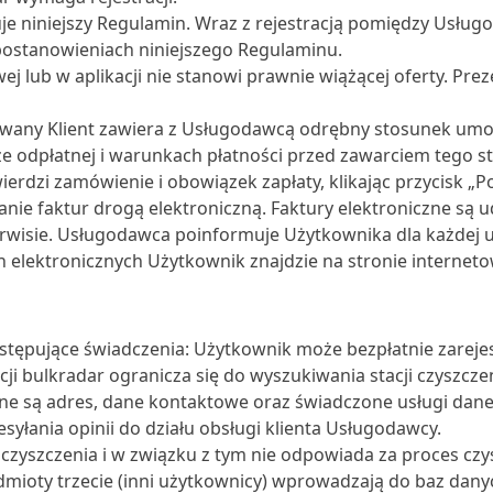
uje niniejszy Regulamin. Wraz z rejestracją pomiędzy Usł
ostanowieniach niniejszego Regulaminu.
ej lub w aplikacji nie stanowi prawnie wiążącej oferty. Pre
owany Klient zawiera z Usługodawcą odrębny stosunek umown
ze odpłatnej i warunkach płatności przed zawarciem teg
erdzi zamówienie i obowiązek zapłaty, klikając przycisk „P
ie faktur drogą elektroniczną. Faktury elektroniczne są
erwisie. Usługodawca poinformuje Użytkownika dla każdej us
h elektronicznych Użytkownik znajdzie na stronie internet
tępujące świadczenia: Użytkownik może bezpłatnie zarejes
kacji bulkradar ogranicza się do wyszukiwania stacji czysz
są adres, dane kontaktowe oraz świadczone usługi danej
rzesyłania opinii do działu obsługi klienta Usługodawcy.
yszczenia i w związku z tym nie odpowiada za proces czysz
mioty trzecie (inni użytkownicy) wprowadzają do baz danyc