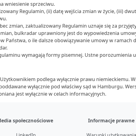
a wniesienie sprzeciwu.
lizowany Regulamin, (ii) datę wejścia zmian w życie, (iii) d
wu.
bec zmian, zaktualizowany Regulamin uznaje się za przyjęty
zmian, bulkradar uprawniony jest do wypowiedzenia umowy
ów Państwa, o ile dalsze obowiązywanie umowy w ramach 
dar.
egulaminu wymagają formy pisemnej. Ustne porozumienia ub
Użytkownikiem podlega wyłącznie prawu niemieckiemu. Ws
 poddawane wyłącznie pod właściwy sąd w Hamburgu. Wersj
pniana jest wyłącznie w celach informacyjnych.
edia społecznościowe
Informacje prawne
LinkedIn
Warunki użytkowani