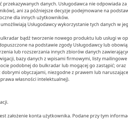
ć przekazywanych danych. Usługodawca nie odpowiada za
ników), ani za późniejsze decyzje podejmowane na podstawi
oczne dla innych użytkowników.
, umożliwiają Usługodawcy wykorzystanie tych danych w je
bulkradar bądź tworzenie nowego produktu lub usługi w op
to dopuszczone na podstawie zgody Usługodawcy lub obowią
enia lub rozszerzania innych zbiorów danych zawierającyc
wigacji, bazy danych z wpisami firmowymi, listy mailingowe
tocie podobnej do bulkradar lub mogącej go zastąpić; oraz
z dobrymi obyczajami, niezgodne z prawem lub naruszające
prawa własności intelektualnej).
cji.
 jest założenie konta użytkownika. Podane przy tym inform