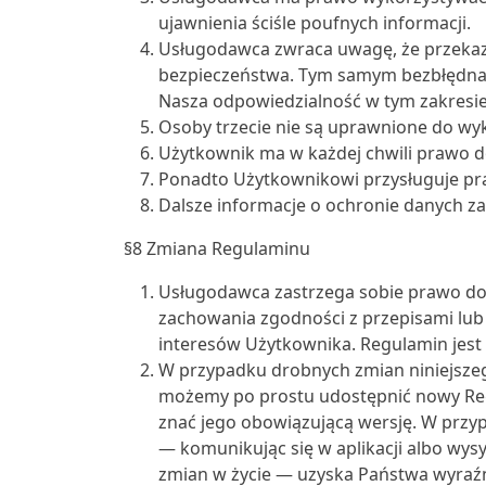
ujawnienia ściśle poufnych informacji.
Usługodawca zwraca uwagę, że przekazy
bezpieczeństwa. Tym samym bezbłędna 
Nasza odpowiedzialność w tym zakresie
Osoby trzecie nie są uprawnione do wy
Użytkownik ma w każdej chwili prawo do
Ponadto Użytkownikowi przysługuje pr
Dalsze informacje o ochronie danych z
§8 Zmiana Regulaminu
Usługodawca zastrzega sobie prawo do
zachowania zgodności z przepisami lu
interesów Użytkownika. Regulamin jest d
W przypadku drobnych zmian niniejsze
możemy po prostu udostępnić nowy Regu
znać jego obowiązującą wersję. W przy
— komunikując się w aplikacji albo wys
zmian w życie — uzyska Państwa wyraźn