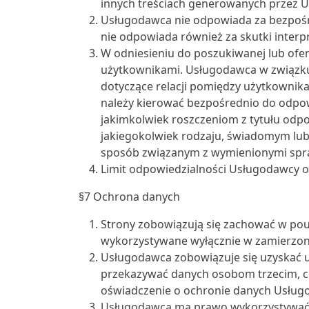
innych treściach generowanych przez 
Usługodawca nie odpowiada za bezpoś
nie odpowiada również za skutki interpr
W odniesieniu do poszukiwanej lub of
użytkownikami. Usługodawca w związku
dotyczące relacji pomiędzy użytkownika
należy kierować bezpośrednio do odpowi
jakimkolwiek roszczeniom z tytułu od
jakiegokolwiek rodzaju, świadomym lu
sposób związanym z wymienionymi spr
Limit odpowiedzialności Usługodawcy og
§7 Ochrona danych
Strony zobowiązują się zachować w pouf
wykorzystywane wyłącznie w zamierzon
Usługodawca zobowiązuje się uzyskać 
przekazywać danych osobom trzecim, ch
oświadczenie o ochronie danych Usług
Usługodawca ma prawo wykorzystywać wi